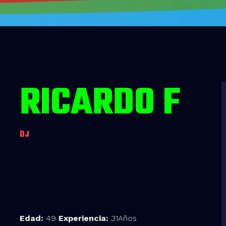
RICARDO F
DJ
Edad:
49
Experiencia:
31Años