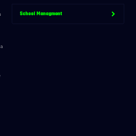
School Managment
u
ca
e