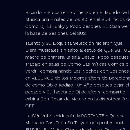
Ricardo F Su carrera comenzo en El Mundo de l
Música una Finales de los 80, en el SUS inicios d
Como Dj, El Funky y Poco despues EL Casa wer
la base de Sesiones del SUS.
Talento y Su Exquisita Selección hicieron Que
Diera musicales sin salto al estilo de Que Su FUE
macro de primera, la sala Desliz . Poco despues
Trabajo en salas de Como Las míticas Comics o
Verdi , compaginando Las Noches con Sesiones
en ALGUNOS de los Mejores afters de Barcelona
de como Db o Kodigo . Un Año despues dejar el
pecado y Su faceta de Dj de afters, compartio
cabina Con César de Melero en la discoteca ON
OFF .
La Siguiente residencia IMPORTANTE Y Que ha
Marcado Casi Toda Su Trayectoria profesional,
FUE EN EL Mítico Chasis de Mataró. Duran y 9