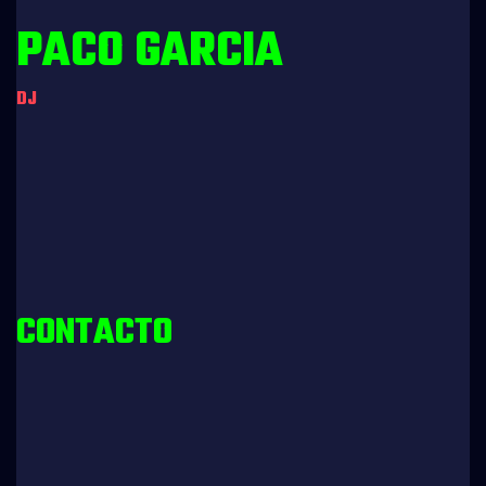
PACO GARCIA
DJ
Edad:
48
Experiencia:
29 Años
Especializacion: DJ
CONTACTO
(34) 968 11 67 98
Info@radiocassette.es